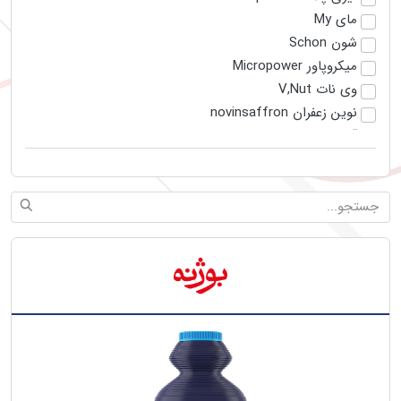
مای My
شون Schon
میکروپاور Micropower
وی نات V,Nut
نوین زعفران novinsaffron
آذوقه azoogheh
بینگو Bingo
آلاوه alawe
ونتی Wanty
لکلر Leckler
کلور Clever
وی نیتو V.nito
زیبت zibet
بوژنه Bojneh
خوش نشاء
همخوان Hamkhan
هون HEAVEN