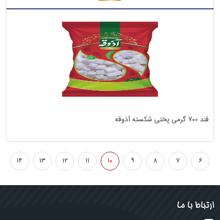
قند 700 گرمی پختی شکسته آذوقه
۱۴
۱۳
۱۲
۱۱
۱۰
۹
۸
۷
۶
ارتباط با ما