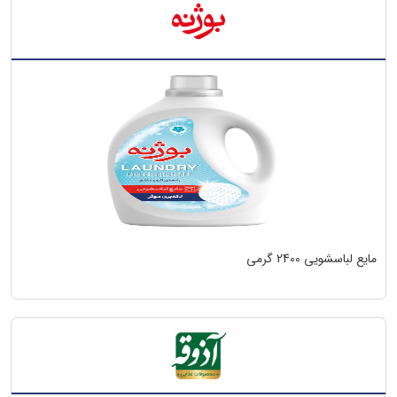
مایع لباسشویی 2400 گرمی