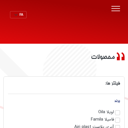
محصولات
فیلتر ها:
برند
اویلا Oila
فامیلا Famila
آیری پلاست Airi plast