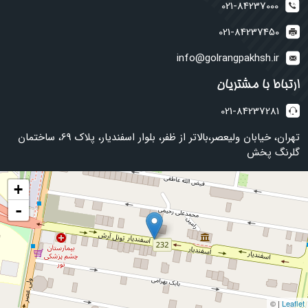
021-84237000
021-84237450
info@golrangpakhsh.ir
ارتباط با مشتریان
021-84237281
تهران، خیابان ولیعصر،بالاتر از ظفر، بلوار اسفندیار، پلاک 69، ساختمان
گلرنگ پخش
+
-
| ©
Leaflet