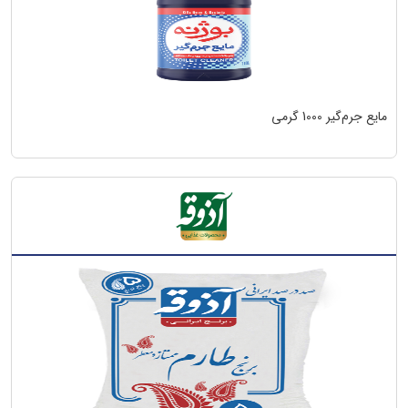
نینورتا NINORTA
جیمینو GIMINO
اُکاپک occapack
باتری‌های برند لکلر
اويلا اكسترا بالانسر
مایع جرم‌گیر 1000 گرمی
نیوتیس Newtis
مینت Mint
تایگر Tiger
بینگو
Meshkin