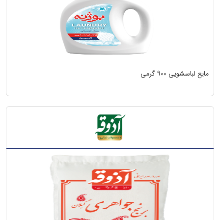
مایع لباسشویی 900 گرمی