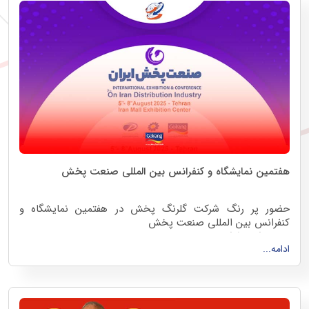
هفتمین نمایشگاه و کنفرانس بین المللی صنعت پخش
حضور پر رنگ شرکت گلرنگ پخش در هفتمین نمایشگاه و
کنفرانس بین المللی صنعت پخش
با مشارکت شرکت‌های :
ادامه...
hashtag#گلرنگ_پخش
hashtag#گلپخش_اول
hashtag#پخش_پدیده_پایدار
با محوریت
hashtag#سیمرغ_گلرنگ
14 لغایت 17 مرداد ماه