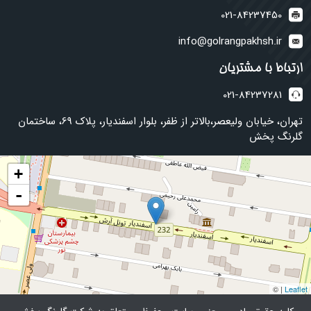
021-84237450
info@golrangpakhsh.ir
ارتباط با مشتریان
021-84237281
تهران، خیابان ولیعصر،بالاتر از ظفر، بلوار اسفندیار، پلاک 69، ساختمان
گلرنگ پخش
+
-
| ©
Leaflet