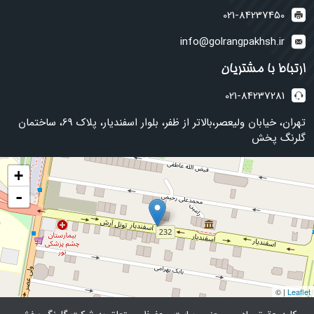
021-84237450
info@golrangpakhsh.ir
ارتباط با مشتریان
021-84237281
تهران، خیابان ولیعصر،بالاتر از ظفر، بلوار اسفندیار، پلاک 69، ساختمان
گلرنگ پخش
+
-
| ©
Leaflet