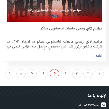
مراسم لانچ رسمی مایعات لباسشویی بینگو
مراسم لانچ رسمی مایعات لباسشویی بینگو در آذرماه ۱۴۰۳، در
شرکت پاکشو برگزار شد. این محصول حاصل هم افزایی تیمی بی
نظیر و همکاری موثر شرکت‌های گلرنگ پخش و پاکشو (برند
ادامه...
بینگو)، گامی درخشان در مسیر تحول صنعت شوینده است. از
تلاش‌های ارزشمند و همراهی صمیمانه تمامی همکاران برای
تحقق این دستاورد بزرگ صمیمانه سپاسگزاریم.
۹
۸
۷
۶
۵
۴
۳
۲
۱
ارتباط با ما
021-84237000